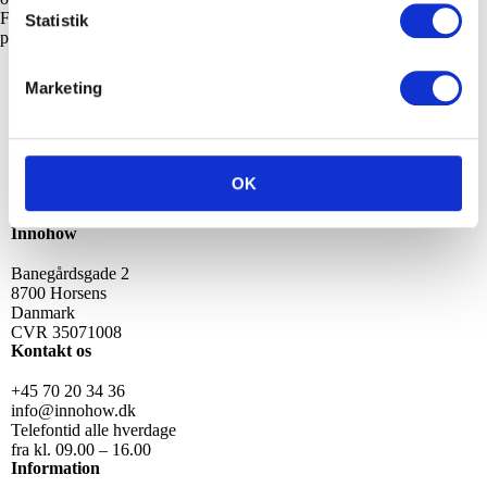
For at læse mere om vores privatpraksis, kan du læse vores
Statistik
privatpolitik.
Få 45 minutters gratis og uforpligtende
Marketing
konsultation med en af vores erfarne
innovationskonsulenter
Book strategimøde
OK
Innohow
Banegårdsgade 2
8700 Horsens
Danmark
CVR 35071008
Kontakt os
+45 70 20 34 36
info@innohow.dk
Telefontid alle hverdage
fra kl. 09.00 – 16.00
Information