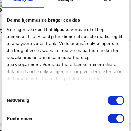
Marcus Holm Tøttrup
Innovationskonsulent, Innohow
Denne hjemmeside bruger cookies
Vi bruger cookies til at tilpasse vores indhold og
Udfyld formularen
annoncer, til at vise dig funktioner til sociale medier og til
at analysere vores trafik. Vi deler også oplysninger om
din brug af vores website med vores partnere inden for
sociale medier, annonceringspartnere og
analysepartnere. Vores partnere kan kombinere disse
data med andre oplysninger, du har givet dem, eller som
de har indsamlet fra din brug af deres tjenester. Du
samtykker til vores cookies, hvis du fortsætter med at
anvende vores hjemmeside.
Samtykkevalg
Nødvendig
Ja tak, tilmeld mig
Præferencer
Innohow anvender dine kontaktoplysninger, for at vi kan kontakte dig
om vores ydelser. Du kan til enhver tid afmelde dig disse meddelelser.