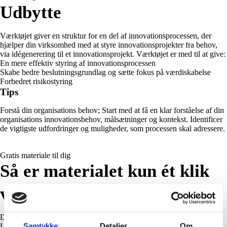
Udbytte
Værktøjet giver en struktur for en del af innovationsprocessen, der
hjælper din virksomhed med at styre innovationsprojekter fra behov,
via idégenerering til et innovationsprojekt. Værktøjet er med til at give:
En mere effektiv styring af innovationsprocessen
Skabe bedre beslutningsgrundlag og sætte fokus på værdiskabelse
Forbedret risikostyring
Tips
Forstå din organisations behov; Start med at få en klar forståelse af din
organisations innovationsbehov, målsætninger og kontekst. Identificer
de vigtigste udfordringer og muligheder, som processen skal adressere.
Gratis materiale til dig
Så er materialet kun ét klik
væk
Du mangler bare at udfylde formularen og så er værktøjet dit.
Samtykke
Detaljer
Om
Lad os endelig høre hvad du tænker om det!