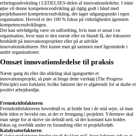
erfaringsudveksling i LEDELSES-delen af innovationsledelse. I mine
øjne vil denne kompetenceudvikling gå rigtig godt i hånd med
projektbaseret kompetenceudvikling, der tager udgangspunkt i egen
organisation. Herved er der 100 % fokus på virkeligheden igennem
kompetenceudviklingen.
Det kan selvfølgelig være en udfordring, hvis man er ansat i en
organisation, hvor man er den eneste eller en blandt få, der fokuserer
benhårdt på innovationsprojekter eller på at udvikle
innovationskulturen. Her kunne man gå sammen med ligesindede i
andre organisationer.
Omsæt innovationsledelse til praksis​
Næste gang du eller din afdeling skal igangsætter et
innovationsprojekt, så prøv at bruge dette værktøj (The Progress
Principle) som forklarer, hvilke faktorer der er afgørende for at skabe et
positivt arbejdsmiljø.
Fremskridtsfaktoren
Fremskridtsfaktorens hovedmål er, at holde fast i de små sejre, så man
hele tiden er bevidst om, at der er fremgang i projektet. Ydermere skal
man sørge for at skrive sin delmål ned, så der konstant kan holdes
fokus og overblik under en forandring eller et projektforløb.
Katalysatorfaktoren
Katalysatorfaktoren binder sig til de klare mål, hvor lederens job er at