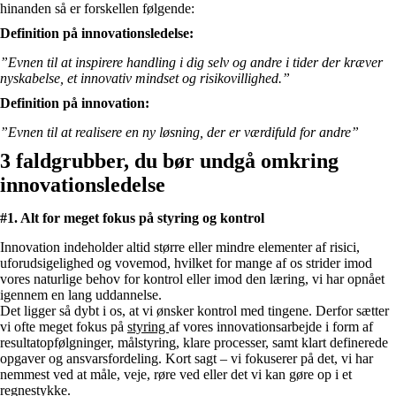
hinanden så er forskellen følgende:
Definition på innovationsledelse:
”Evnen til at inspirere handling i dig selv og andre i tider der kræver
nyskabelse, et innovativ mindset og risikovillighed.”
Definition på innovation:
”Evnen til at realisere en ny løsning, der er værdifuld for andre”
3 faldgrubber, du bør undgå omkring
innovationsledelse
#1. Alt for meget fokus på styring og kontrol ​
Innovation indeholder altid større eller mindre elementer af risici,
uforudsigelighed og vovemod, hvilket for mange af os strider imod
vores naturlige behov for kontrol eller imod den læring, vi har opnået
igennem en lang uddannelse.
Det ligger så dybt i os, at vi ønsker kontrol med tingene. Derfor sætter
vi ofte meget fokus på
styring
af vores innovationsarbejde i form af
resultatopfølgninger, målstyring, klare processer, samt klart definerede
opgaver og ansvarsfordeling. Kort sagt – vi fokuserer på det, vi har
nemmest ved at måle, veje, røre ved eller det vi kan gøre op i et
regnestykke.