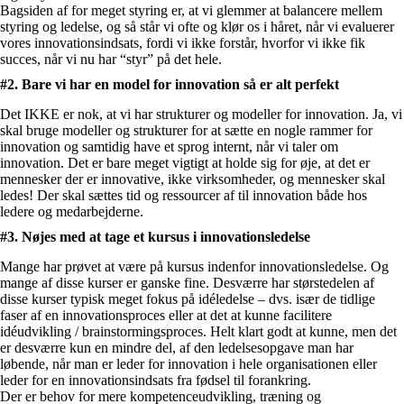
Bagsiden af for meget styring er, at vi glemmer at balancere mellem
styring og ledelse, og så står vi ofte og klør os i håret, når vi evaluerer
vores innovationsindsats, fordi vi ikke forstår, hvorfor vi ikke fik
succes, når vi nu har “styr” på det hele.
#2. Bare vi har en model for innovation så er alt perfekt
Det IKKE er nok, at vi har strukturer og modeller for innovation. Ja, vi
skal bruge modeller og strukturer for at sætte en nogle rammer for
innovation og samtidig have et sprog internt, når vi taler om
innovation. Det er bare meget vigtigt at holde sig for øje, at det er
mennesker der er innovative, ikke virksomheder, og mennesker skal
ledes! Der skal sættes tid og ressourcer af til innovation både hos
ledere og medarbejderne.
#3. Nøjes med at tage et kursus i innovationsledelse
Mange har prøvet at være på kursus indenfor innovationsledelse. Og
mange af disse kurser er ganske fine. Desværre har størstedelen af
disse kurser typisk meget fokus på idéledelse – dvs. især de tidlige
faser af en innovationsproces eller at det at kunne facilitere
idéudvikling / brainstormingsproces. Helt klart godt at kunne, men det
er desværre kun en mindre del, af den ledelsesopgave man har
løbende, når man er leder for innovation i hele organisationen eller
leder for en innovationsindsats fra fødsel til forankring.
Der er behov for mere kompetenceudvikling, træning og