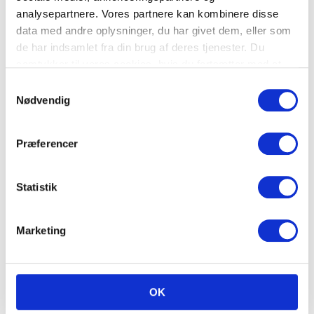
analysepartnere. Vores partnere kan kombinere disse
data med andre oplysninger, du har givet dem, eller som
de har indsamlet fra din brug af deres tjenester. Du
samtykker til vores cookies, hvis du fortsætter med at
anvende vores hjemmeside.
Samtykkevalg
Nødvendig
Præferencer
Statistik
Innovationsmyter og hvad kan du
Marketing
gøre ved dem
Søren Hejne Hansen
Februar 2026
OK