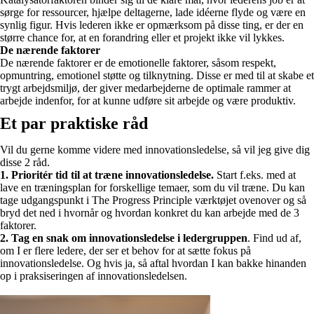
sørge for ressourcer, hjælpe deltagerne, lade idéerne flyde og være en
synlig figur. Hvis lederen ikke er opmærksom på disse ting, er der en
større chance for, at en forandring eller et projekt ikke vil lykkes.
De nærende faktorer
De nærende faktorer er de emotionelle faktorer, såsom respekt,
opmuntring, emotionel støtte og tilknytning. Disse er med til at skabe et
trygt arbejdsmiljø, der giver medarbejderne de optimale rammer at
arbejde indenfor, for at kunne udføre sit arbejde og være produktiv.
Et par praktiske råd
Vil du gerne komme videre med innovationsledelse, så vil jeg give dig
disse 2 råd.
1. Prioritér tid til at træne innovationsledelse.
Start f.eks. med at
lave en træningsplan for forskellige temaer, som du vil træne. Du kan
tage udgangspunkt i The Progress Principle værktøjet ovenover og så
bryd det ned i hvornår og hvordan konkret du kan arbejde med de 3
faktorer.
2. Tag en snak om innovationsledelse i ledergruppen
. Find ud af,
om I er flere ledere, der ser et behov for at sætte fokus på
innovationsledelse. Og hvis ja, så aftal hvordan I kan bakke hinanden
op i praksiseringen af innovationsledelsen.