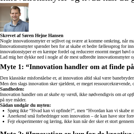
Skrevet af Søren Hejne Hansen
Nogle innovationsmyter er sejlivet og svære at komme omkring, når man 
Innovationsmyter spænder ben for at skabe et bedre fællessprog for inn
innovationstyper er en kæmpe fordel og reducerer enormt meget bøvl og mi
Lad mig her dykke ned i nogle af de mest udbredte innovationsmyter o
Myte 1: “Innovation handler om at finde på
Den klassiske misforståelse er, at innovation altid skal være banebryden
Men den slags innovation sker sjældent, er meget ressourcekrævende, om
Sandheden:
Innovation handler om
at skabe ny værdi
, ikke nødvendigvis om
at opf
på nye måder.
Sådan undgår du myten:
Spørg ikke “Hvad kan vi opfinde?”, men “Hvordan kan vi skabe me
Anerkend små forbedringer som innovation – de kan have stor forre
Fejr eksperimenter og læring, ikke kun når der sker et stort genne