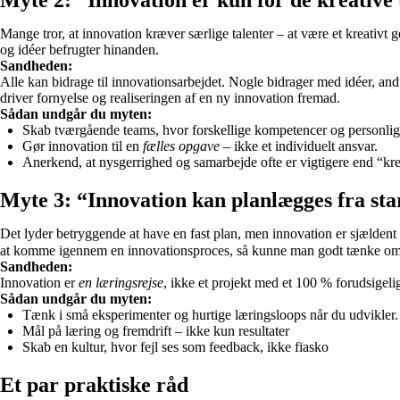
Myte 2: “Innovation er kun for de kreative
Mange tror, at innovation kræver særlige talenter – at være et kreativt g
og idéer befrugter hinanden.
Sandheden:
Alle kan bidrage til innovationsarbejdet. Nogle bidrager med idéer, andre
driver fornyelse og realiseringen af en ny innovation fremad.
Sådan undgår du myten:
Skab tværgående teams, hvor forskellige kompetencer og personli
Gør innovation til en
fælles opgave
– ikke et individuelt ansvar.
Anerkend, at nysgerrighed og samarbejde ofte er vigtigere end “krea
Myte 3: “Innovation kan planlægges fra start
Det lyder betryggende at have en fast plan, men innovation er sjældent li
at komme igennem en innovationsproces, så kunne man godt tænke om
Sandheden:
Innovation er
en læringsrejse
, ikke et projekt med et 100 % forudsigelig
Sådan undgår du myten:
Tænk i små eksperimenter og hurtige læringsloops når du udvikler. I
Mål på læring og fremdrift – ikke kun resultater
Skab en kultur, hvor fejl ses som feedback, ikke fiasko
Et par praktiske råd