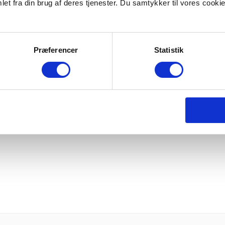
et fra din brug af deres tjenester. Du samtykker til vores cookie
Præferencer
Statistik
rocesser og give dig de rigtige værktøjer til innovation. Vi er et team
Book et gratis strategimøde her
Se alle artikler