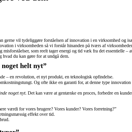
gerne vil tydeliggøre forståelsen af innovation i en virksomhed og isæ
ovation i virksomheden så vi forstår hinanden på tværs af virksomheden.
sforståelser, som reelt tager energi og tid væk fra det essentielle – at
g hvad du kan gøre for at undgå dem.
 noget helt nyt”
de – en revolution, et nyt produkt, en teknologisk opfindelse.
kostningstungt. Og ofte ikke en garanti for, at denne type innovation 
inde noget nyt
. Det kan være at gentænke en proces, forbedre en kunder
re værdi for vores brugere? Vores kunder? Vores forretning?”
tningsmæssig effekt over tid.
mbrud.