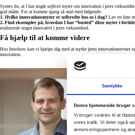
Syntes du, at I har nogle sejlivet myter om innovation i jeres virksom
god måde. For at komme igang så start med følgende:
1. Hvilke innovationsmyter er udbredte hos os i dag?
Lav en liste m
2. Find eksempler på, hvordan I har “busted” disse myter i fortid
realiserede noget innovativt i jeres virksomhed.
Få hjælp til at komme videre
Hos Innohow kan vi hjælpe dig med at styrke jeres innovationsevner og g
innovation.
Samtykke
Denne hjemmeside bruger c
Vi bruger cookies til at tilpas
vores trafik. Vi deler også o
annonceringspartnere og anal