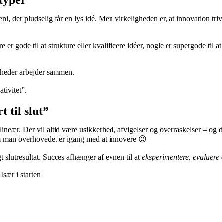
 typer”
eni, der pludselig får en lys idé. Men virkeligheden er, at innovation tri
 er gode til at strukture eller kvalificere idéer, nogle er supergode til 
gheder arbejder sammen.
tivitet”.
 til slut”
neær. Der vil altid være usikkerhed, afvigelser og overraskelser – og det
 man overhovedet er igang med at innovere 😉
t slutresultat. Succes afhænger af evnen til at
eksperimentere, evaluere 
sær i starten