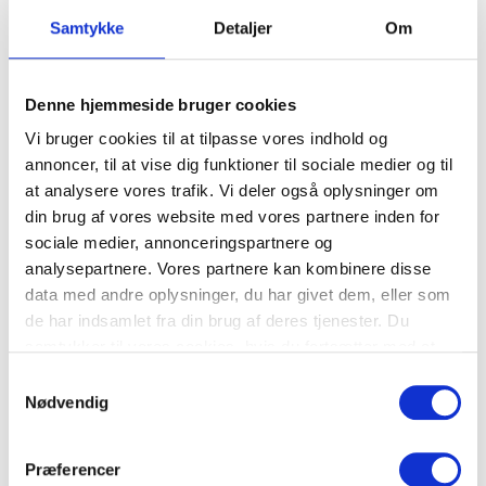
Samtykke
Detaljer
Om
Innovationsmyter og hvad kan du
gøre ved dem
Denne hjemmeside bruger cookies
Søren Hejne Hansen
Februar 2026
Vi bruger cookies til at tilpasse vores indhold og
annoncer, til at vise dig funktioner til sociale medier og til
at analysere vores trafik. Vi deler også oplysninger om
din brug af vores website med vores partnere inden for
sociale medier, annonceringspartnere og
analysepartnere. Vores partnere kan kombinere disse
data med andre oplysninger, du har givet dem, eller som
de har indsamlet fra din brug af deres tjenester. Du
samtykker til vores cookies, hvis du fortsætter med at
anvende vores hjemmeside.
Samtykkevalg
Nødvendig
Præferencer
Når innovation afhænger af den