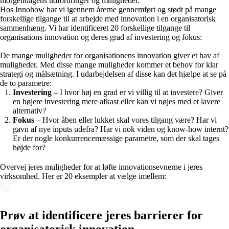
morgendagens udfordringer og muligheder.
Hos Innohow har vi igennem årerne gennemført og stødt på mange
forskellige tilgange til at arbejde med innovation i en organisatorisk
sammenhæng. Vi har identificeret 20 forskellige tilgange til
organisations innovation og deres grad af investering og fokus:
De mange muligheder for organisationens innovation giver et hav af
muligheder. Med disse mange muligheder kommer et behov for klar
strategi og målsætning. I udarbejdelsen af disse kan det hjælpe at se på
de to parametre:
Investering
– I hvor høj en grad er vi villig til at investere? Giver
en højere investering mere afkast eller kan vi nøjes med et lavere
alternativ?
Fokus
– Hvor åben eller lukket skal vores tilgang være? Har vi
gavn af nye inputs udefra? Har vi nok viden og know-how internt?
Er der nogle konkurrencemæssige parametre, som der skal tages
højde for?
Overvej jeres muligheder for at løfte innovationsevnerne i jeres
virksomhed. Her er 20 eksempler at vælge imellem:
Prøv at identificere jeres barrierer for