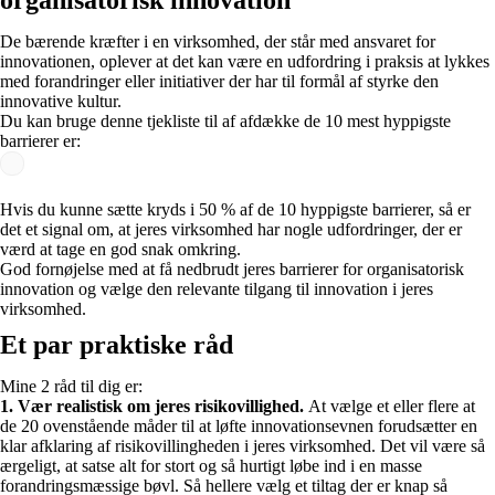
organisatorisk innovation​
De bærende kræfter i en virksomhed, der står med ansvaret for
innovationen, oplever at det kan være en udfordring i praksis at lykkes
med forandringer eller initiativer der har til formål af styrke den
innovative kultur.
Du kan bruge denne tjekliste til af afdække de 10 mest hyppigste
barrierer er:
Hvis du kunne sætte kryds i 50 % af de 10 hyppigste barrierer, så er
det et signal om, at jeres virksomhed har nogle udfordringer, der er
værd at tage en god snak omkring.
God fornøjelse med at få nedbrudt jeres barrierer for organisatorisk
innovation og vælge den relevante tilgang til innovation i jeres
virksomhed.
Et par praktiske råd
Mine 2 råd til dig er:
1. Vær realistisk om jeres risikovillighed.
At vælge et eller flere at
de 20 ovenstående måder til at løfte innovationsevnen forudsætter en
klar afklaring af risikovillingheden i jeres virksomhed. Det vil være så
ærgeligt, at satse alt for stort og så hurtigt løbe ind i en masse
forandringsmæssige bøvl. Så hellere vælg et tiltag der er knap så