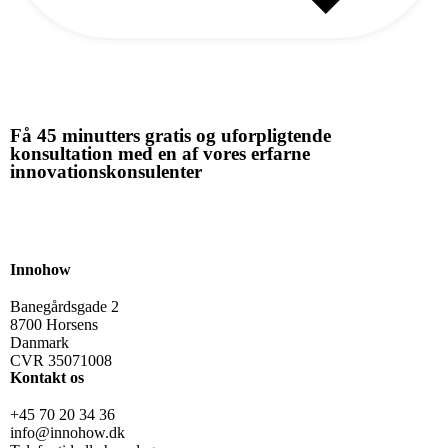
Se alle artikler
Få 45 minutters gratis og uforpligtende
konsultation med en af vores erfarne
innovationskonsulenter
Book strategimøde
Innohow
Banegårdsgade 2
8700 Horsens
Danmark
CVR 35071008
Kontakt os
+45 70 20 34 36
info@innohow.dk